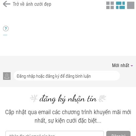
Trở về ảnh cưới đẹp
Chưa có tiêu đề
Chưa có tiêu đề
Chưa có tiêu đề
Chưa có tiêu đề
Chưa có tiêu đề
Chưa có tiêu đề
Chưa có tiêu đề
Mới nhất
đăng ký nhận tin
Cập nhật qua email các chương trình khuyến mãi mới
nhất, sự kiện cưới đặc biệt...