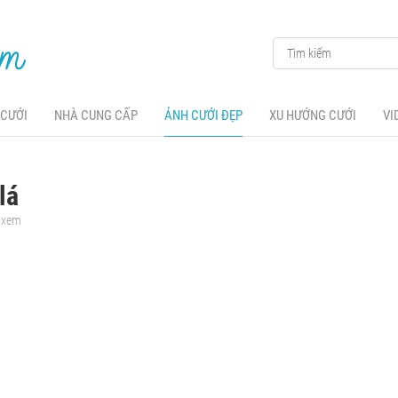
 CƯỚI
NHÀ CUNG CẤP
ẢNH CƯỚI ĐẸP
XU HƯỚNG CƯỚI
VI
lá
t xem