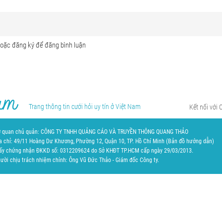
Trang thông tin cưới hỏi uy tín ở Việt Nam
Kết nối với 
 quan chủ quản: CÔNG TY TNHH QUẢNG CÁO VÀ TRUYỀN THÔNG QUANG THẢO
a chỉ: 49/11 Hoàng Dư Khương, Phường 12, Quận 10, TP. Hồ Chí Minh (
Bản đồ hướng dẫn
)
ấy chứng nhận ĐKKD số: 0312209624 do Sở KHĐT TP.HCM cấp ngày 29/03/2013.
ười chịu trách nhiệm chính: Ông Vũ Đức Thảo - Giám đốc Công ty.