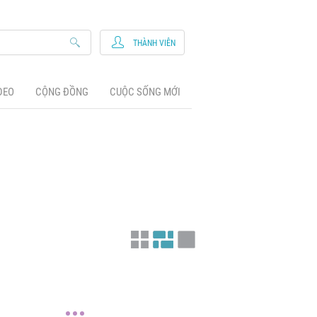
THÀNH VIÊN
DEO
CỘNG ĐỒNG
CUỘC SỐNG MỚI