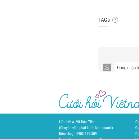
TAGs
Liên hệ: A. Vũ Đức Tiên
Cơ
(Chuyên viên phát triển kinh doanh)
Đị
Điện thoại: 0903 679 809
Gi