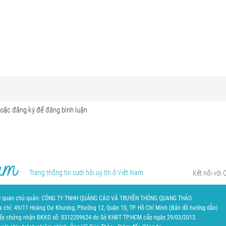
Trang thông tin cưới hỏi uy tín ở Việt Nam
Kết nối với 
 quan chủ quản: CÔNG TY TNHH QUẢNG CÁO VÀ TRUYỀN THÔNG QUANG THẢO
a chỉ: 49/11 Hoàng Dư Khương, Phường 12, Quận 10, TP. Hồ Chí Minh (
Bản đồ hướng dẫn
)
ấy chứng nhận ĐKKD số: 0312209624 do Sở KHĐT TP.HCM cấp ngày 29/03/2013.