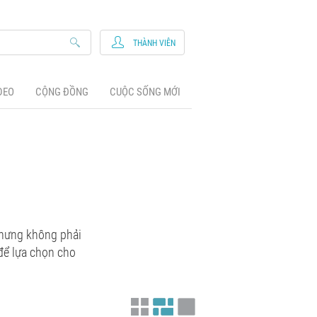
THÀNH VIÊN
DEO
CỘNG ĐỒNG
CUỘC SỐNG MỚI
 Nhưng không phải
để lựa chọn cho