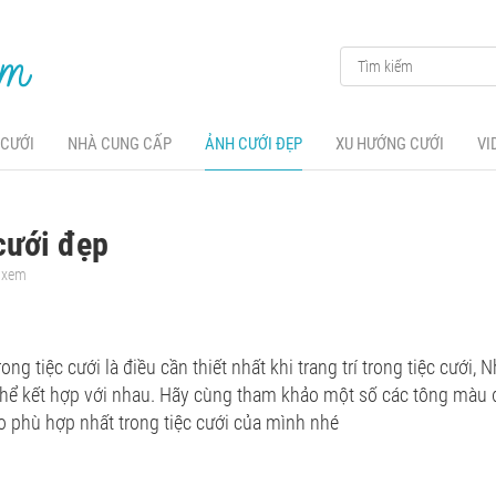
 CƯỚI
NHÀ CUNG CẤP
ẢNH CƯỚI ĐẸP
XU HƯỚNG CƯỚI
VI
cưới đẹp
t xem
ng tiệc cưới là điều cần thiết nhất khi trang trí trong tiệc cưới,
hể kết hợp với nhau. Hãy cùng tham khảo một số các tông màu 
 phù hợp nhất trong tiệc cưới của mình nhé