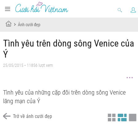
Ảnh cưới đẹp
Tình yêu trên dòng sông Venice của
Ý
25/05/2015 • 11856 lượt xem
Tình yêu của những cặp đôi trên dòng sông Venice
lãng mạn của Ý
Trở về ảnh cưới đẹp
Chưa có tiêu đề
Chưa có tiêu đề
Chưa có tiêu đề
Chưa có tiêu đề
Chưa có tiêu đề
Chưa có tiêu đề
Chưa có tiêu đề