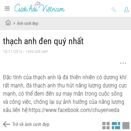
Ảnh cưới đẹp
thạch anh đen quý nhất
18/11/2014 • 1494 lượt xem
Đặc tính của thạch anh là đá thiên nhiên có dương khí
rất mạnh, đá thạch anh thu hút năng lượng dương cực
mạnh, có thể đem đến sự may mắn trong cuộc sống
và công việc, chống lại sự ảnh hưởng của năng lượng
xấu.liên hệ:https://www.facebook.com/chuyenveda
Trở về ảnh cưới đẹp
dây chuyền thạch anh
dây chuyền thạch anh đen
dây chuyền thạch anh đẹp