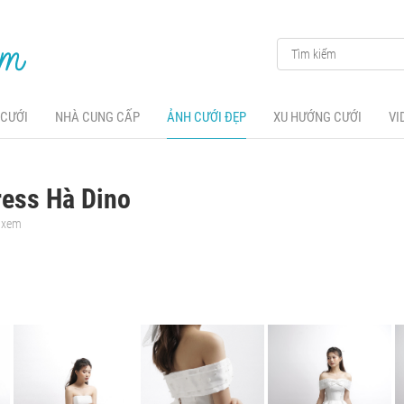
 CƯỚI
NHÀ CUNG CẤP
ẢNH CƯỚI ĐẸP
XU HƯỚNG CƯỚI
VI
ess Hà Dino
t xem