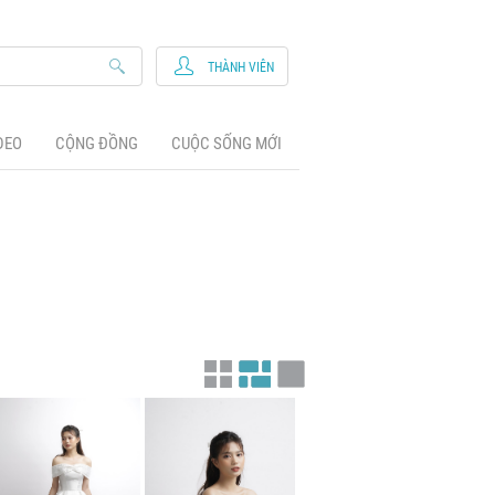
THÀNH VIÊN
DEO
CỘNG ĐỒNG
CUỘC SỐNG MỚI