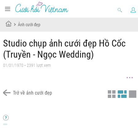
Ảnh cưới đẹp
Studio chụp ảnh cưới đẹp Hồ Cốc
(Truyền - Ngọc Wedding)
01/01/1970 • 2391 lượt xem
Trở về ảnh cưới đẹp
ẢNh cưới đẹp chụp ở Hồ Cốc
Anh cuoi chup o Ho Coc
Anh cuoi chup o Ho Coc
Anh cuoi chup o Ho Coc
Anh cuoi chup o Ho Coc
Anh cuoi chup o Ho Coc
Anh cuoi chup o Ho Coc
Anh cuoi chup o Ho Coc
Anh cuoi chup o Ho Coc
Anh cuoi chup o Ho Coc
Anh cuoi chup o Ho Coc
Anh cuoi chup o Ho Coc
Anh cuoi chup o Ho Coc
Anh cuoi chup o Ho Coc
Anh cuoi chup o Ho Coc
Anh cuoi chup o Ho Coc
Anh cuoi chup o Ho Coc
Anh cuoi chup o Ho Coc
Anh cuoi chup o Ho Coc
Anh cuoi chup o Ho Coc
Anh cuoi chup o Ho Coc