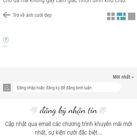
cho da mà không gây cảm giác nhờn dính khó chịu.
Trở về ảnh cưới đẹp
toner ( Nước Hoa Hồng)
e musion ( nhũ tương)
serum ( Tinh chất dưỡng)
Cream( kem dưỡng)
Mới nhất
đăng ký nhận tin
Cập nhật qua email các chương trình khuyến mãi mới
nhất, sự kiện cưới đặc biệt...