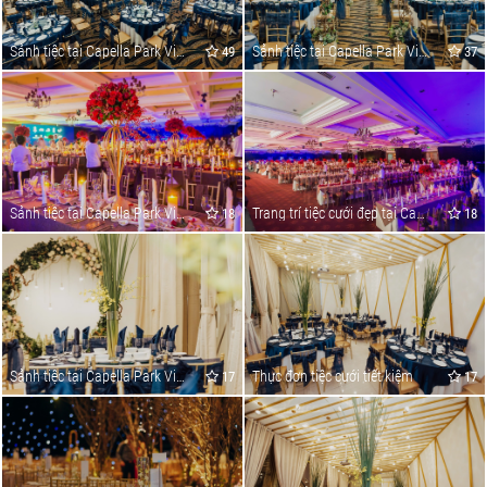
Sảnh tiệc tại Capella Park View
Sảnh tiệc tại Capella Park View
49
37
Sảnh tiệc tại Capella Park View
Trang trí tiệc cưới đẹp tại Capella Parkview
18
18
Sảnh tiệc tại Capella Park View
Thực đơn tiệc cưới tiết kiệm
17
17