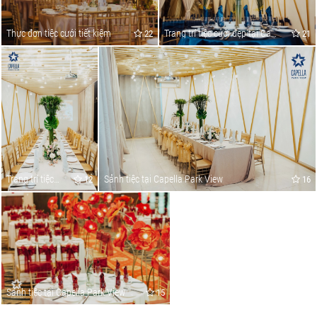
Thực đơn tiệc cưới tiết kiệm
Trang trí tiệc cưới đẹp tại Capella Parkview
22
21
Trang trí tiệc cưới đẹp tại Capella Parkview
Sảnh tiệc tại Capella Park View
12
16
Sảnh tiệc tại Capella Park View
15