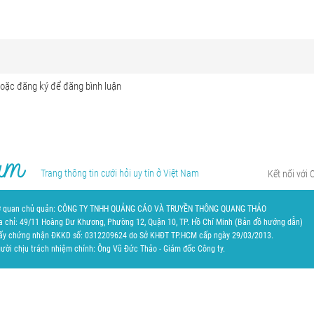
Trang thông tin cưới hỏi uy tín ở Việt Nam
Kết nối với 
 quan chủ quản: CÔNG TY TNHH QUẢNG CÁO VÀ TRUYỀN THÔNG QUANG THẢO
a chỉ: 49/11 Hoàng Dư Khương, Phường 12, Quận 10, TP. Hồ Chí Minh (
Bản đồ hướng dẫn
)
ấy chứng nhận ĐKKD số: 0312209624 do Sở KHĐT TP.HCM cấp ngày 29/03/2013.
ười chịu trách nhiệm chính: Ông Vũ Đức Thảo - Giám đốc Công ty.