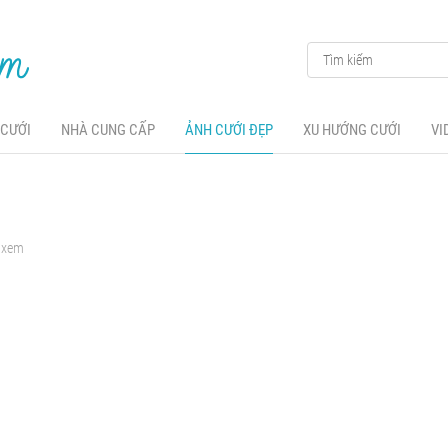
 CƯỚI
NHÀ CUNG CẤP
ẢNH CƯỚI ĐẸP
XU HƯỚNG CƯỚI
VI
t xem