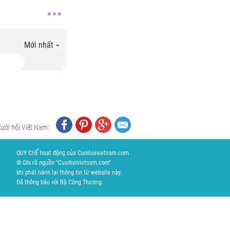
Mới nhất
Cưới hỏi Việt Nam:
QUY CHẾ hoạt động của Cuoihoivietnam.com
® Ghi rõ nguồn "Cuoihoivietnam.com"
khi phát hành lại thông tin từ website này.
Đã thông báo với Bộ Công Thương.