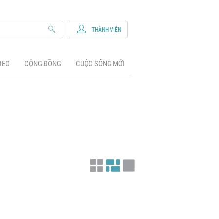
THÀNH VIÊN
DEO
CỘNG ĐỒNG
CUỘC SỐNG MỚI