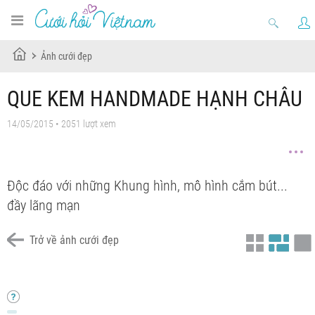
Ảnh cưới đẹp
QUE KEM HANDMADE HẠNH CHÂU
14/05/2015 • 2051 lượt xem
Độc đáo với những Khung hình, mô hình cắm bút...
đầy lãng mạn
Trở về ảnh cưới đẹp
Chưa có tiêu đề
Chưa có tiêu đề
Chưa có tiêu đề
Chưa có tiêu đề
Chưa có tiêu đề
Chưa có tiêu đề