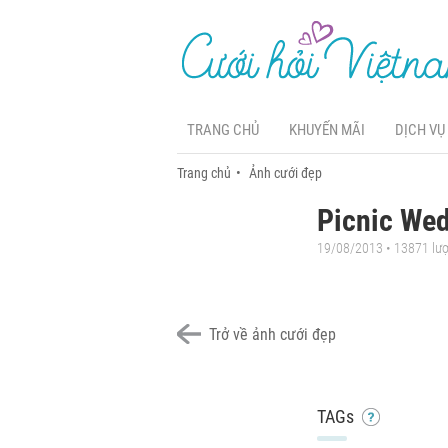
TRANG CHỦ
KHUYẾN MÃI
DỊCH VỤ
Trang chủ
Ảnh cưới đẹp
Picnic We
19/08/2013 • 13871 lư
Trở về ảnh cưới đẹp
TAGs