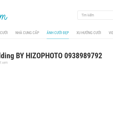
 CƯỚI
NHÀ CUNG CẤP
ẢNH CƯỚI ĐẸP
XU HƯỚNG CƯỚI
VI
dding BY HIZOPHOTO 0938989792
ợt xem