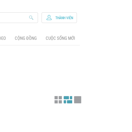
THÀNH VIÊN
DEO
CỘNG ĐỒNG
CUỘC SỐNG MỚI