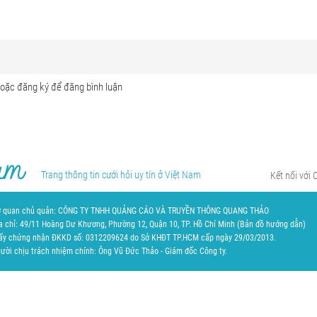
Trang thông tin cưới hỏi uy tín ở Việt Nam
Kết nối với 
 quan chủ quản: CÔNG TY TNHH QUẢNG CÁO VÀ TRUYỀN THÔNG QUANG THẢO
a chỉ: 49/11 Hoàng Dư Khương, Phường 12, Quận 10, TP. Hồ Chí Minh (
Bản đồ hướng dẫn
)
ấy chứng nhận ĐKKD số: 0312209624 do Sở KHĐT TP.HCM cấp ngày 29/03/2013.
ười chịu trách nhiệm chính: Ông Vũ Đức Thảo - Giám đốc Công ty.