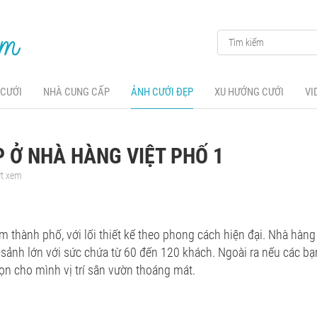
 CƯỚI
NHÀ CUNG CẤP
ẢNH CƯỚI ĐẸP
XU HƯỚNG CƯỚI
VI
 Ở NHÀ HÀNG VIỆT PHỐ 1
ợt xem
 thành phố, với lối thiết kế theo phong cách hiện đại. Nhà hàn
sảnh lớn với sức chứa từ 60 đến 120 khách. Ngoài ra nếu các bạn
họn cho mình vị trí sân vườn thoáng mát.