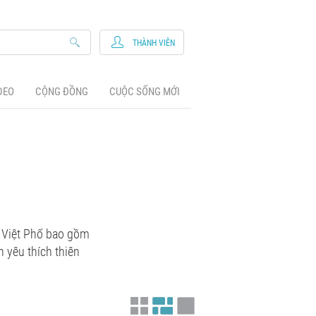
THÀNH VIÊN
DEO
CỘNG ĐỒNG
CUỘC SỐNG MỚI
g Việt Phố bao gồm
 yêu thích thiên