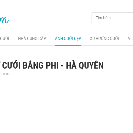
 CƯỚI
NHÀ CUNG CẤP
ẢNH CƯỚI ĐẸP
XU HƯỚNG CƯỚI
VI
CƯỚI BẰNG PHI - HÀ QUYÊN
ợt xem