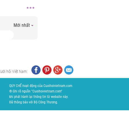
Mới nhất
Cưới hỏi Việt Nam:
QUY CHẾ hoạt động của Cuoihoivietnam.com
® Ghi rõ nguồn "Cuoihoivietnam.com"
khi phát hành lại thông tin từ website này.
Đã thông báo với Bộ Công Thương.