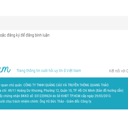
Trang thông tin cưới hỏi uy tín ở Việt Nam
Kết nối với 
 quan chủ quản: CÔNG TY TNHH QUẢNG CÁO VÀ TRUYỀN THÔNG QUANG THẢO
a chỉ: 49/11 Hoàng Dư Khương, Phường 12, Quận 10, TP. Hồ Chí Minh (
Bản đồ hướng dẫn
)
ấy chứng nhận ĐKKD số: 0312209624 do Sở KHĐT TP.HCM cấp ngày 29/03/2013.
ười chịu trách nhiệm chính: Ông Vũ Đức Thảo - Giám đốc Công ty.