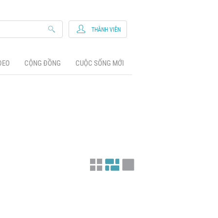
THÀNH VIÊN
DEO
CỘNG ĐỒNG
CUỘC SỐNG MỚI