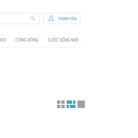
THÀNH VIÊN
DEO
CỘNG ĐỒNG
CUỘC SỐNG MỚI