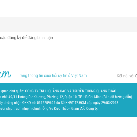
Trang thông tin cưới hỏi uy tín ở Việt Nam
Kết nối với 
 quan chủ quản: CÔNG TY TNHH QUẢNG CÁO VÀ TRUYỀN THÔNG QUANG THẢO
a chỉ: 49/11 Hoàng Dư Khương, Phường 12, Quận 10, TP. Hồ Chí Minh (
Bản đồ hướng dẫn
)
ấy chứng nhận ĐKKD số: 0312209624 do Sở KHĐT TP.HCM cấp ngày 29/03/2013.
ười chịu trách nhiệm chính: Ông Vũ Đức Thảo - Giám đốc Công ty.