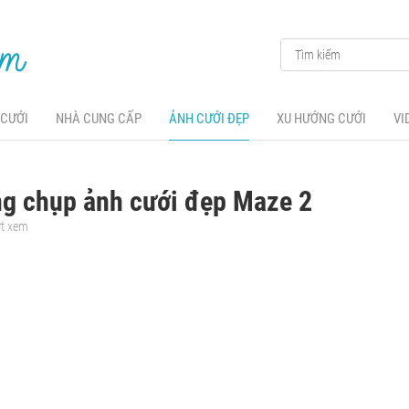
 CƯỚI
NHÀ CUNG CẤP
ẢNH CƯỚI ĐẸP
XU HƯỚNG CƯỚI
VI
ng chụp ảnh cưới đẹp Maze 2
ợt xem