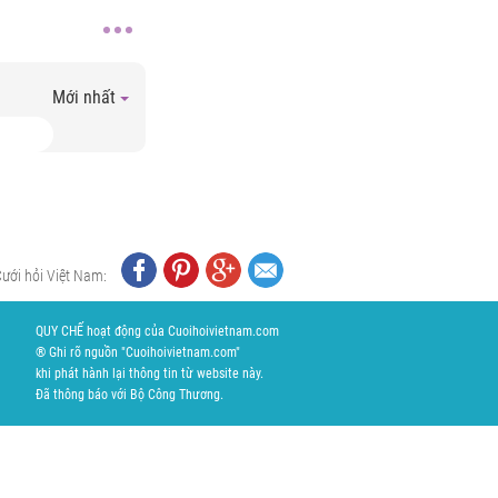
Mới nhất
Cưới hỏi Việt Nam:
QUY CHẾ hoạt động của Cuoihoivietnam.com
® Ghi rõ nguồn "Cuoihoivietnam.com"
khi phát hành lại thông tin từ website này.
Đã thông báo với Bộ Công Thương.