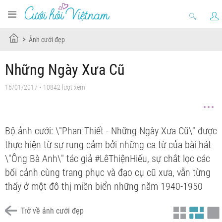
Ảnh cưới đẹp
Những Ngày Xưa Cũ
16/01/2017 • 10842 lượt xem
Bộ ảnh cưới: \"Phan Thiết - Những Ngày Xưa Cũ\" được
thực hiện từ sự rung cảm bởi những ca từ của bài hát
\"Ông Bà Anh\" tác giả #LêThiệnHiếu, sự chắt lọc các
bối cảnh cùng trang phục và đạo cụ cũ xưa, vẫn từng
thấy ở một đô thị miền biển những năm 1940-1950
Trở về ảnh cưới đẹp