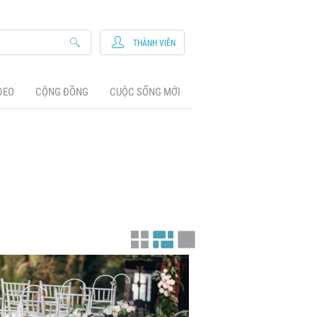
THÀNH VIÊN
DEO
CỘNG ĐỒNG
CUỘC SỐNG MỚI