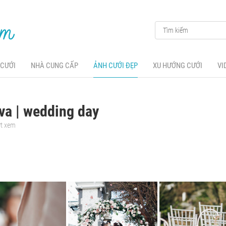
 CƯỚI
NHÀ CUNG CẤP
ẢNH CƯỚI ĐẸP
XU HƯỚNG CƯỚI
VI
va | wedding day
ợt xem