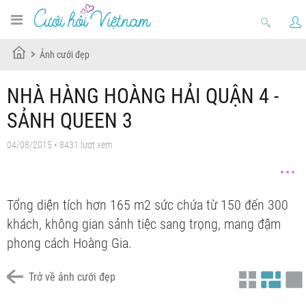
Ảnh cưới đẹp
NHÀ HÀNG HOÀNG HẢI QUẬN 4 -
SẢNH QUEEN 3
04/08/2015 • 8431 lượt xem
Tổng diện tích hơn 165 m2 sức chứa từ 150 đến 300
khách, không gian sảnh tiệc sang trọng, mang đậm
phong cách Hoàng Gia.
Trở về ảnh cưới đẹp
nhà hàng tiệc cưới hoàng hải
nhà hàng tiệc cưới quận 4
nhà hàng tiệc cưới hoàng hải
nhà hàng tiệc cưới quận 4
nhà hàng tiệc cưới hoàng hải