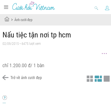
Ảnh cưới đẹp
Nấu tiệc tận nơi tp hcm
02/09/2015 • 6475 lượt xem
chỉ 1.200.00 đ/ 1 bàn
Trở về ảnh cưới đẹp
Chưa có tiêu đề
Chưa có tiêu đề
Chưa có tiêu đề