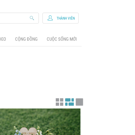
THÀNH VIÊN
DEO
CỘNG ĐỒNG
CUỘC SỐNG MỚI