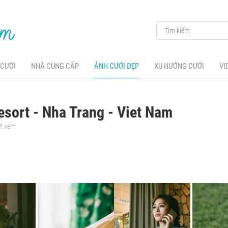
 CƯỚI
NHÀ CUNG CẤP
ẢNH CƯỚI ĐẸP
XU HƯỚNG CƯỚI
VI
sort - Nha Trang - Viet Nam
ợt xem