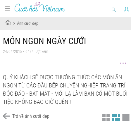
Ảnh cưới đẹp
MÓN NGON NGÀY CƯỚI
24/04/2015 • 6454 lượt xem
QUÝ KHÁCH SẼ ĐƯỢC THƯỞNG THỨC CÁC MÓN ĂN
NGON TỪ CÁC ĐẦU BẾP CHUYÊN NGHIỆP TRANG TRÍ
ĐỘC ĐÁO - BẮT MẮT - MỚI LẠ LÀM BẠN CÓ MỘT BUỔI
TIỆC KHÔNG BAO GIỜ QUÊN !
Trở về ảnh cưới đẹp
Chưa có tiêu đề
Chưa có tiêu đề
Chưa có tiêu đề
Chưa có tiêu đề
Chưa có tiêu đề
Chưa có tiêu đề
Chưa có tiêu đề
Chưa có tiêu đề
Chưa có tiêu đề
Chưa có tiêu đề
Chưa có tiêu đề
Chưa có tiêu đề
Chưa có tiêu đề
Chưa có tiêu đề