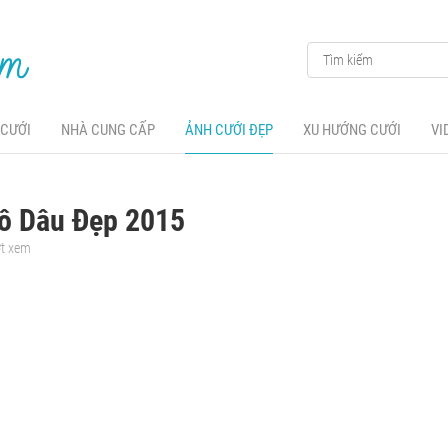
 CƯỚI
NHÀ CUNG CẤP
ẢNH CƯỚI ĐẸP
XU HƯỚNG CƯỚI
VI
ô Dâu Đẹp 2015
ợt xem