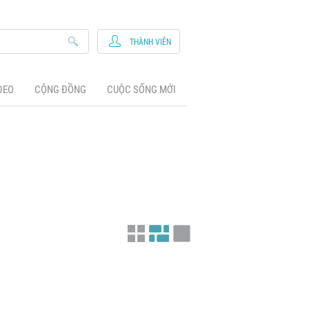
THÀNH VIÊN
DEO
CỘNG ĐỒNG
CUỘC SỐNG MỚI