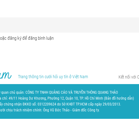
Trang thông tin cưới hỏi uy tín ở Việt Nam
Kết nối với 
 quan chủ quản: CÔNG TY TNHH QUẢNG CÁO VÀ TRUYỀN THÔNG QUANG THẢO
a chỉ: 49/11 Hoàng Dư Khương, Phường 12, Quận 10, TP. Hồ Chí Minh (
Bản đồ hướng dẫn
)
ấy chứng nhận ĐKKD số: 0312209624 do Sở KHĐT TP.HCM cấp ngày 29/03/2013.
ười chịu trách nhiệm chính: Ông Vũ Đức Thảo - Giám đốc Công ty.