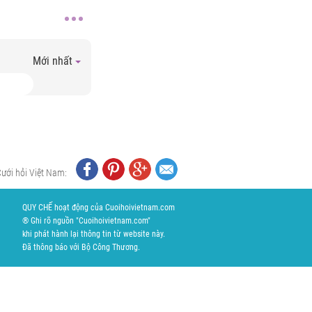
Mới nhất
Cưới hỏi Việt Nam:
QUY CHẾ hoạt động của Cuoihoivietnam.com
® Ghi rõ nguồn "Cuoihoivietnam.com"
khi phát hành lại thông tin từ website này.
Đã thông báo với Bộ Công Thương.