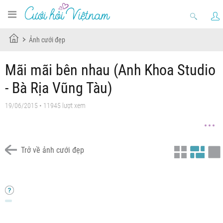
Ảnh cưới đẹp
Mãi mãi bên nhau (Anh Khoa Studio
- Bà Rịa Vũng Tàu)
19/06/2015 • 11945 lượt xem
Trở về ảnh cưới đẹp
7
6
5
4
3
2
1