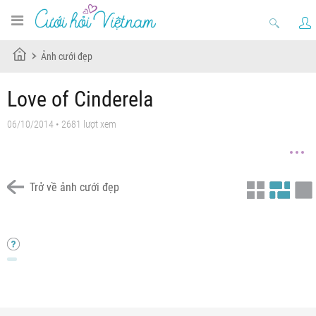
Ảnh cưới đẹp
Love of Cinderela
06/10/2014 • 2681 lượt xem
Trở về ảnh cưới đẹp
Chưa có tiêu đề
Chưa có tiêu đề
Chiếc hài định mệnh
Sweet Love
Chưa có tiêu đề