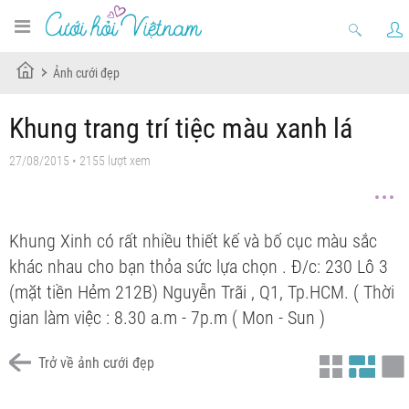
Ảnh cưới đẹp
Khung trang trí tiệc màu xanh lá
27/08/2015 • 2155 lượt xem
Khung Xinh có rất nhiều thiết kế và bố cục màu sắc
khác nhau cho bạn thỏa sức lựa chọn . Đ/c: 230 Lô 3
(mặt tiền Hẻm 212B) Nguyễn Trãi , Q1, Tp.HCM. ( Thời
gian làm việc : 8.30 a.m - 7p.m ( Mon - Sun )
Trở về ảnh cưới đẹp
Chưa có tiêu đề
Chưa có tiêu đề
Chưa có tiêu đề
Chưa có tiêu đề
Chưa có tiêu đề
Chưa có tiêu đề
Chưa có tiêu đề
Chưa có tiêu đề
Chưa có tiêu đề
Chưa có tiêu đề
Chưa có tiêu đề
Chưa có tiêu đề
Chưa có tiêu đề
Chưa có tiêu đề
Chưa có tiêu đề