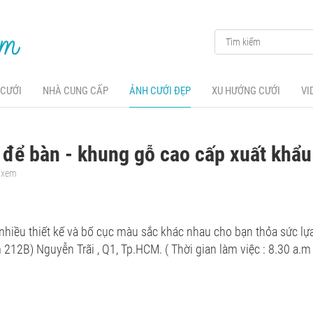
 CƯỚI
NHÀ CUNG CẤP
ẢNH CƯỚI ĐẸP
XU HƯỚNG CƯỚI
VI
để bàn - khung gỗ cao cấp xuất khẩu
t xem
nhiều thiết kế và bố cục màu sắc khác nhau cho bạn thỏa sức lựa
 212B) Nguyễn Trãi , Q1, Tp.HCM. ( Thời gian làm việc : 8.30 a.m