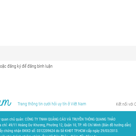
Trang thông tin cưới hỏi uy tín ở Việt Nam
Kết nối với 
 quan chủ quản: CÔNG TY TNHH QUẢNG CÁO VÀ TRUYỀN THÔNG QUANG THẢO
a chỉ: 49/11 Hoàng Dư Khương, Phường 12, Quận 10, TP. Hồ Chí Minh (
Bản đồ hướng dẫn
)
ấy chứng nhận ĐKKD số: 0312209624 do Sở KHĐT TP.HCM cấp ngày 29/03/2013.