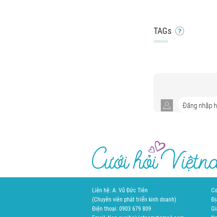
TAGs
Liên hệ: A. Vũ Đức Tiên
Cơ
(Chuyên viên phát triển kinh doanh)
Đị
Điện thoại: 0903 679 809
Gi