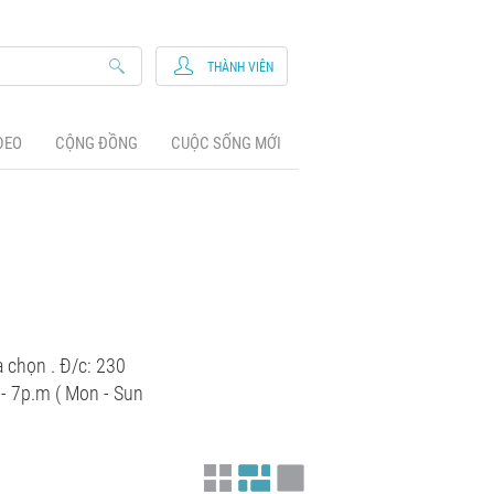
THÀNH VIÊN
DEO
CỘNG ĐỒNG
CUỘC SỐNG MỚI
 chọn . Đ/c: 230
 - 7p.m ( Mon - Sun