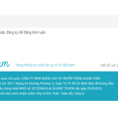
Trang thông tin cưới hỏi uy tín ở Việt Nam
Kết nối với 
 quan chủ quản: CÔNG TY TNHH QUẢNG CÁO VÀ TRUYỀN THÔNG QUANG THẢO
a chỉ: 49/11 Hoàng Dư Khương, Phường 12, Quận 10, TP. Hồ Chí Minh (
Bản đồ hướng dẫn
)
ấy chứng nhận ĐKKD số: 0312209624 do Sở KHĐT TP.HCM cấp ngày 29/03/2013.
ười chịu trách nhiệm chính: Ông Vũ Đức Thảo - Giám đốc Công ty.