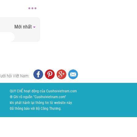
Mới nhất
Cưới hỏi Việt Nam:
QUY CHẾ hoạt động của Cuoihoivietnam.com
® Ghi rõ nguồn "Cuoihoivietnam.com"
khi phát hành lại thông tin từ website này.
Đã thông báo với Bộ Công Thương.