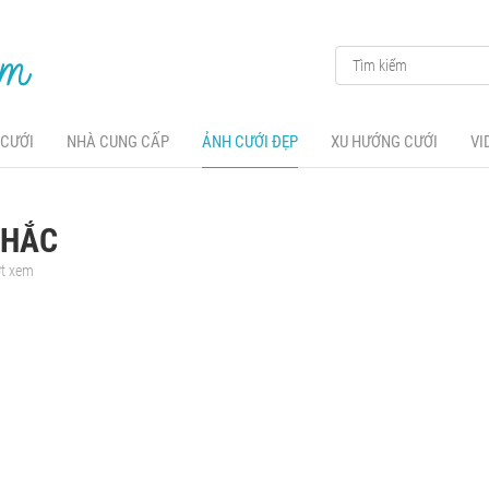
 CƯỚI
NHÀ CUNG CẤP
ẢNH CƯỚI ĐẸP
XU HƯỚNG CƯỚI
VI
KHẮC
ợt xem