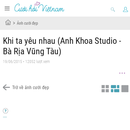
Ảnh cưới đẹp
Khi ta yêu nhau (Anh Khoa Studio -
Bà Rịa Vũng Tàu)
19/06/2015 • 12052 lượt xem
Trở về ảnh cưới đẹp
6
5
4
3
2
1