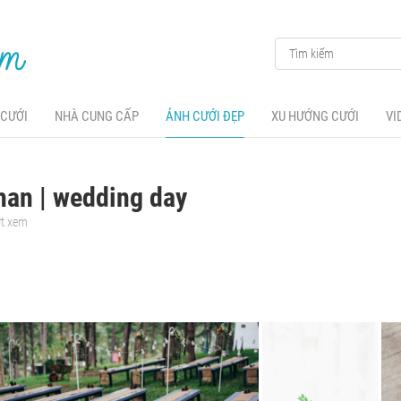
 CƯỚI
NHÀ CUNG CẤP
ẢNH CƯỚI ĐẸP
XU HƯỚNG CƯỚI
VI
an | wedding day
ợt xem