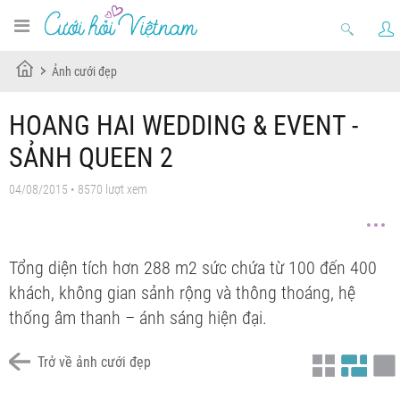
Ảnh cưới đẹp
HOANG HAI WEDDING & EVENT -
SẢNH QUEEN 2
04/08/2015 • 8570 lượt xem
Tổng diện tích hơn 288 m2 sức chứa từ 100 đến 400
khách, không gian sảnh rộng và thông thoáng, hệ
thống âm thanh – ánh sáng hiện đại.
Trở về ảnh cưới đẹp
nhà hàng tiệc cưới quận 4
nhà hàng tiệc cưới hoàng hải
nhà hàng tiệc cưới quận 4
nhà hàng tiệc cưới hoàng hải