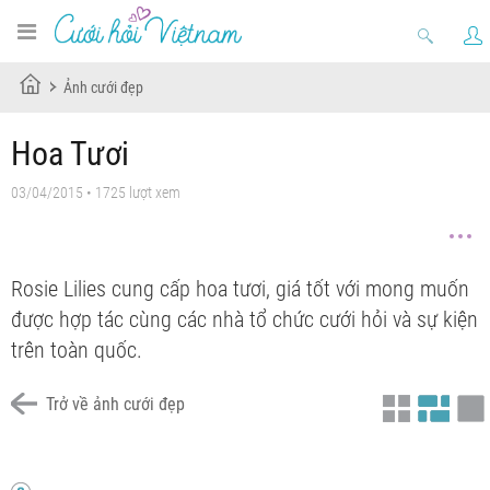
Ảnh cưới đẹp
Hoa Tươi
03/04/2015 • 1725 lượt xem
Rosie Lilies cung cấp hoa tươi, giá tốt với mong muốn
được hợp tác cùng các nhà tổ chức cưới hỏi và sự kiện
trên toàn quốc.
Trở về ảnh cưới đẹp
Chưa có tiêu đề
Chưa có tiêu đề
Chưa có tiêu đề
Chưa có tiêu đề