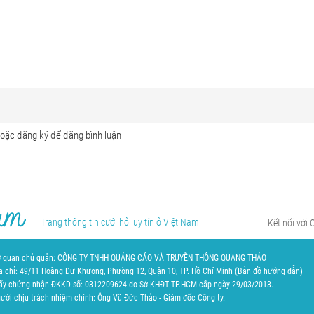
Trang thông tin cưới hỏi uy tín ở Việt Nam
Kết nối với 
 quan chủ quản: CÔNG TY TNHH QUẢNG CÁO VÀ TRUYỀN THÔNG QUANG THẢO
a chỉ: 49/11 Hoàng Dư Khương, Phường 12, Quận 10, TP. Hồ Chí Minh (
Bản đồ hướng dẫn
)
ấy chứng nhận ĐKKD số: 0312209624 do Sở KHĐT TP.HCM cấp ngày 29/03/2013.
ười chịu trách nhiệm chính: Ông Vũ Đức Thảo - Giám đốc Công ty.