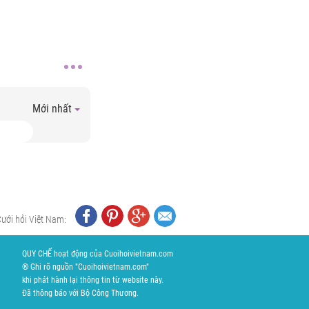
Mới nhất
Cưới hỏi Việt Nam:
QUY CHẾ hoạt động của Cuoihoivietnam.com
® Ghi rõ nguồn "Cuoihoivietnam.com"
khi phát hành lại thông tin từ website này.
Đã thông báo với Bộ Công Thương.