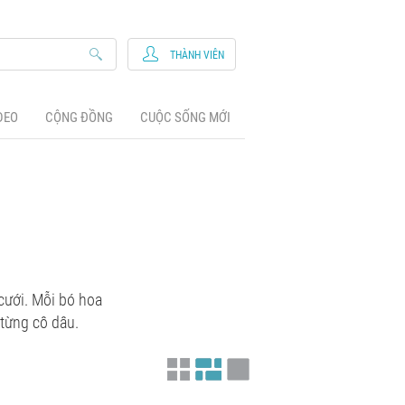
THÀNH VIÊN
DEO
CỘNG ĐỒNG
CUỘC SỐNG MỚI
cưới. Mỗi bó hoa
 từng cô dâu.