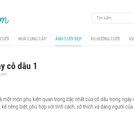
 CƯỚI
NHÀ CUNG CẤP
ẢNH CƯỚI ĐẸP
XU HƯỚNG CƯỚI
VI
y cô dâu 1
t xem
là một món phụ kiện quan trọng bậc nhất của cô dâu trong ngày 
 kế riêng biệt, phù hợp với tính cách, sở thích và dáng người của