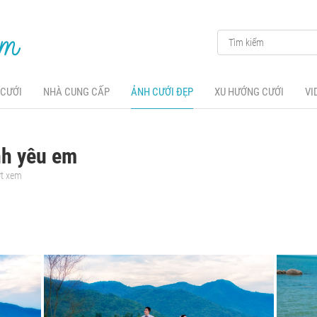
 CƯỚI
NHÀ CUNG CẤP
ẢNH CƯỚI ĐẸP
XU HƯỚNG CƯỚI
VI
nh yêu em
ợt xem