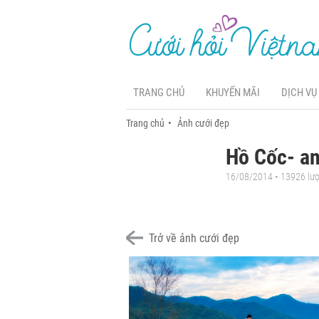
TRANG CHỦ
KHUYẾN MÃI
DỊCH VỤ
Trang chủ
Ảnh cưới đẹp
Hồ Cốc- a
16/08/2014 • 13926 lư
Trở về ảnh cưới đẹp