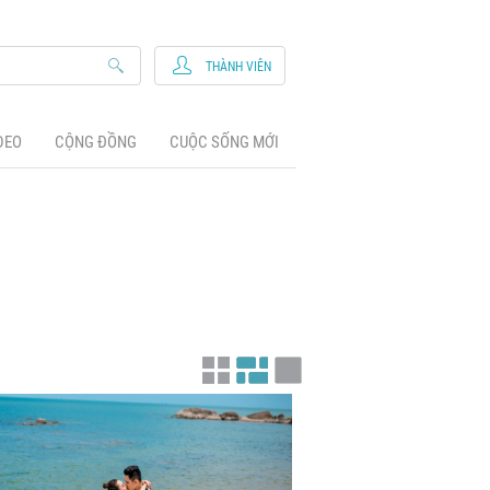
THÀNH VIÊN
DEO
CỘNG ĐỒNG
CUỘC SỐNG MỚI