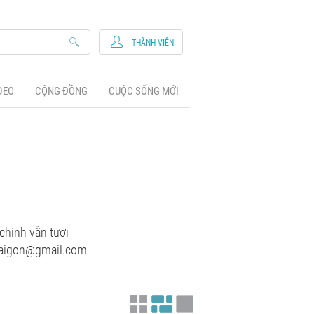
THÀNH VIÊN
DEO
CỘNG ĐỒNG
CUỘC SỐNG MỚI
chính vẫn tươi
losaigon@gmail.com