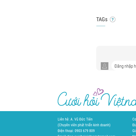
TAGs
Liên hệ: A. Vũ Đức Tiên
Cơ
(Chuyên viên phát triển kinh doanh)
Đị
Điện thoại: 0903 679 809
Gi