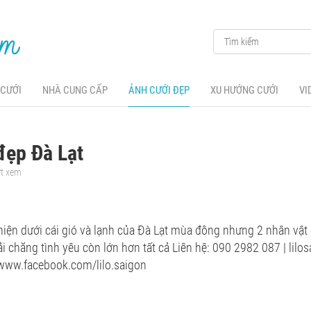
 CƯỚI
NHÀ CUNG CẤP
ẢNH CƯỚI ĐẸP
XU HƯỚNG CƯỚI
VI
đẹp Đà Lạt
ợt xem
iện dưới cái gió và lạnh của Đà Lạt mùa đông nhưng 2 nhân vật 
ải chăng tình yêu còn lớn hơn tất cả Liên hệ: 090 2982 087 | li
/www.facebook.com/lilo.saigon