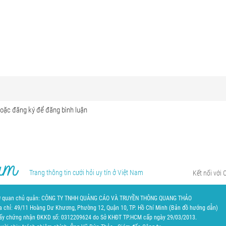
Trang thông tin cưới hỏi uy tín ở Việt Nam
Kết nối với 
 quan chủ quản: CÔNG TY TNHH QUẢNG CÁO VÀ TRUYỀN THÔNG QUANG THẢO
a chỉ: 49/11 Hoàng Dư Khương, Phường 12, Quận 10, TP. Hồ Chí Minh (
Bản đồ hướng dẫn
)
ấy chứng nhận ĐKKD số: 0312209624 do Sở KHĐT TP.HCM cấp ngày 29/03/2013.