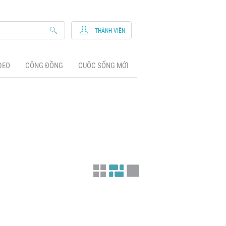
THÀNH VIÊN
DEO
CỘNG ĐỒNG
CUỘC SỐNG MỚI