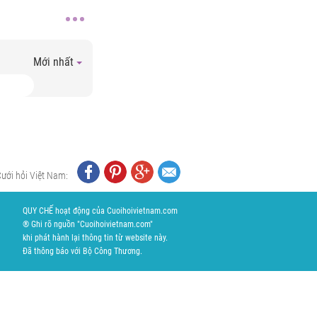
Mới nhất
Cưới hỏi Việt Nam:
QUY CHẾ hoạt động của Cuoihoivietnam.com
® Ghi rõ nguồn "Cuoihoivietnam.com"
khi phát hành lại thông tin từ website này.
Đã thông báo với Bộ Công Thương.