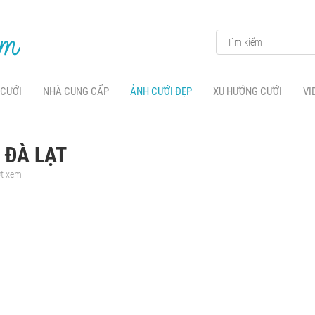
 CƯỚI
NHÀ CUNG CẤP
ẢNH CƯỚI ĐẸP
XU HƯỚNG CƯỚI
VI
 ĐÀ LẠT
ợt xem