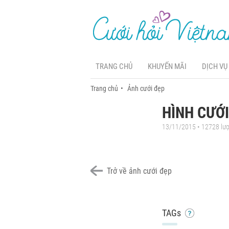
TRANG CHỦ
KHUYẾN MÃI
DỊCH VỤ
Trang chủ
Ảnh cưới đẹp
HÌNH CƯỚI
13/11/2015 • 12728 lư
Trở về ảnh cưới đẹp
TAGs