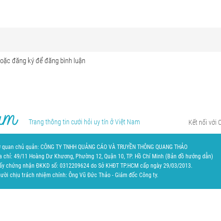
Trang thông tin cưới hỏi uy tín ở Việt Nam
Kết nối với 
 quan chủ quản: CÔNG TY TNHH QUẢNG CÁO VÀ TRUYỀN THÔNG QUANG THẢO
a chỉ: 49/11 Hoàng Dư Khương, Phường 12, Quận 10, TP. Hồ Chí Minh (
Bản đồ hướng dẫn
)
ấy chứng nhận ĐKKD số: 0312209624 do Sở KHĐT TP.HCM cấp ngày 29/03/2013.
ười chịu trách nhiệm chính: Ông Vũ Đức Thảo - Giám đốc Công ty.