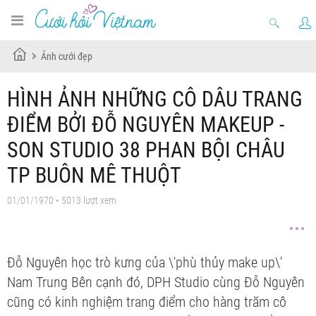
Ảnh cưới đẹp
HÌNH ẢNH NHỮNG CÔ DÂU TRANG
ĐIỂM BỞI ĐỖ NGUYÊN MAKEUP -
SON STUDIO 38 PHAN BỘI CHÂU
TP BUÔN MÊ THUỘT
01/01/1970 • 5013 lượt xem
Đỗ Nguyên học trò kưng của \'phù thủy make up\'
Nam Trung Bên cạnh đó, DPH Studio cùng Đỗ Nguyên
cũng có kinh nghiệm trang điểm cho hàng trăm cô