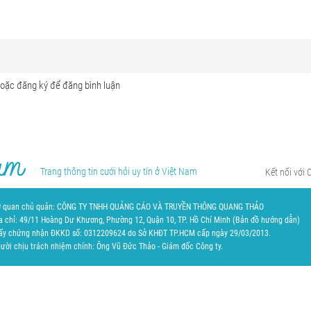
Trang thông tin cưới hỏi uy tín ở Việt Nam
Kết nối với 
 quan chủ quản: CÔNG TY TNHH QUẢNG CÁO VÀ TRUYỀN THÔNG QUANG THẢO
a chỉ: 49/11 Hoàng Dư Khương, Phường 12, Quận 10, TP. Hồ Chí Minh (
Bản đồ hướng dẫn
)
ấy chứng nhận ĐKKD số: 0312209624 do Sở KHĐT TP.HCM cấp ngày 29/03/2013.
ười chịu trách nhiệm chính: Ông Vũ Đức Thảo - Giám đốc Công ty.