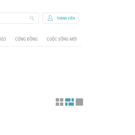
THÀNH VIÊN
DEO
CỘNG ĐỒNG
CUỘC SỐNG MỚI