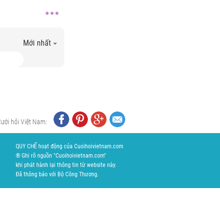
Mới nhất
Cưới hỏi Việt Nam:
QUY CHẾ hoạt động của Cuoihoivietnam.com
® Ghi rõ nguồn "Cuoihoivietnam.com"
khi phát hành lại thông tin từ website này.
Đã thông báo với Bộ Công Thương.