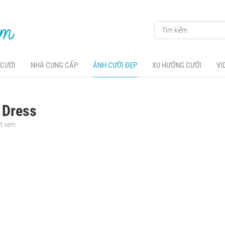
 CƯỚI
NHÀ CUNG CẤP
ẢNH CƯỚI ĐẸP
XU HƯỚNG CƯỚI
VI
l Dress
ợt xem