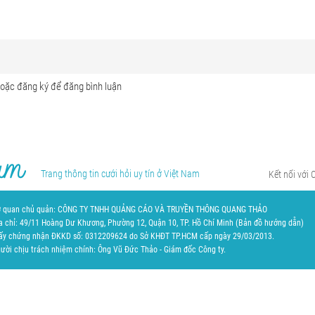
Trang thông tin cưới hỏi uy tín ở Việt Nam
Kết nối với 
 quan chủ quản: CÔNG TY TNHH QUẢNG CÁO VÀ TRUYỀN THÔNG QUANG THẢO
a chỉ: 49/11 Hoàng Dư Khương, Phường 12, Quận 10, TP. Hồ Chí Minh (
Bản đồ hướng dẫn
)
ấy chứng nhận ĐKKD số: 0312209624 do Sở KHĐT TP.HCM cấp ngày 29/03/2013.
ười chịu trách nhiệm chính: Ông Vũ Đức Thảo - Giám đốc Công ty.