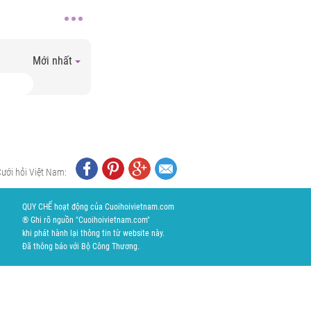
Mới nhất
Cưới hỏi Việt Nam:
QUY CHẾ hoạt động của Cuoihoivietnam.com
® Ghi rõ nguồn "Cuoihoivietnam.com"
khi phát hành lại thông tin từ website này.
Đã thông báo với Bộ Công Thương.