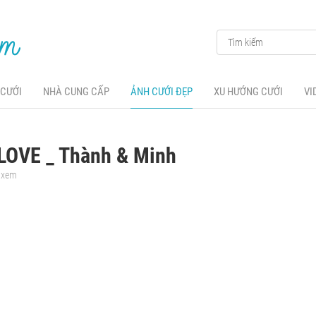
 CƯỚI
NHÀ CUNG CẤP
ẢNH CƯỚI ĐẸP
XU HƯỚNG CƯỚI
VI
LOVE _ Thành & Minh
t xem