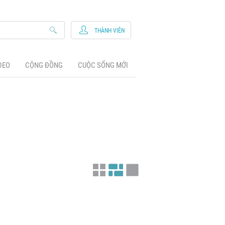
THÀNH VIÊN
DEO
CỘNG ĐỒNG
CUỘC SỐNG MỚI