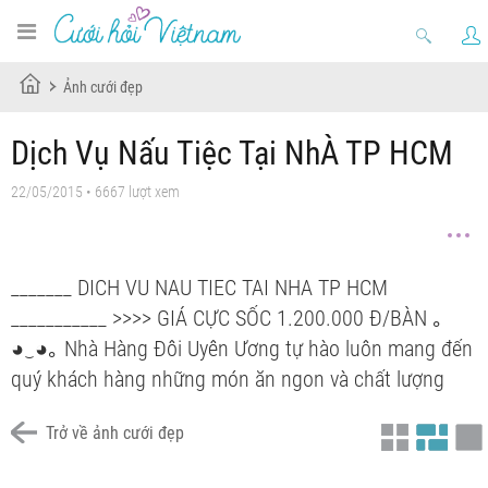
Ảnh cưới đẹp
Dịch Vụ Nấu Tiệc Tại NhÀ TP HCM
22/05/2015 • 6667 lượt xem
_______ DICH VU NAU TIEC TAI NHA TP HCM
___________ >>>> GIÁ CỰC SỐC 1.200.000 Đ/BÀN ｡
◕‿◕｡ Nhà Hàng Đôi Uyên Ương tự hào luôn mang đến
quý khách hàng những món ăn ngon và chất lượng
Trở về ảnh cưới đẹp
Chưa có tiêu đề
Chưa có tiêu đề
Chưa có tiêu đề
Chưa có tiêu đề
Chưa có tiêu đề
Chưa có tiêu đề
Chưa có tiêu đề
Chưa có tiêu đề