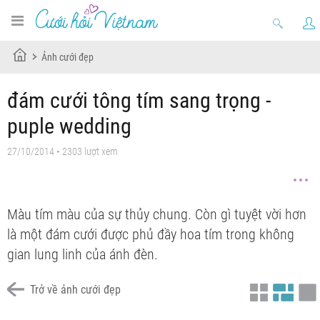
Ảnh cưới đẹp
đám cưới tông tím sang trọng -
puple wedding
27/10/2014 • 2303 lượt xem
Màu tím màu của sự thủy chung. Còn gì tuyệt vời hơn
là một đám cưới được phủ đầy hoa tím trong không
gian lung linh của ánh đèn.
Trở về ảnh cưới đẹp
backdorp cực ấn tượng
trang trí bánh kem
bó hoa cầm tay cô dâu
trang trí bàn gallery
Trang trí sân khấu