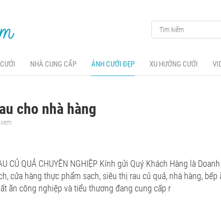
 CƯỚI
NHÀ CUNG CẤP
ẢNH CƯỚI ĐẸP
XU HƯỚNG CƯỚI
VI
au cho nhà hàng
t xem
 CỦ QUẢ CHUYÊN NGHIỆP Kính gửi Quý Khách Hàng là Doanh 
ch, cửa hàng thực phẩm sạch, siêu thị rau củ quả, nhà hàng, bếp 
ất ăn công nghiệp và tiểu thương đang cung cấp r