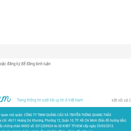
Trang thông tin cưới hỏi uy tín ở Việt Nam
Kết nối với 
 quan chủ quản: CÔNG TY TNHH QUẢNG CÁO VÀ TRUYỀN THÔNG QUANG THẢO
a chỉ: 49/11 Hoàng Dư Khương, Phường 12, Quận 10, TP. Hồ Chí Minh (
Bản đồ hướng dẫn
)
ấy chứng nhận ĐKKD số: 0312209624 do Sở KHĐT TP.HCM cấp ngày 29/03/2013.