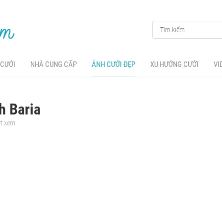
 CƯỚI
NHÀ CUNG CẤP
ẢNH CƯỚI ĐẸP
XU HƯỚNG CƯỚI
VI
h Baria
ợt xem