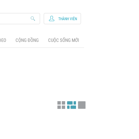
THÀNH VIÊN
DEO
CỘNG ĐỒNG
CUỘC SỐNG MỚI