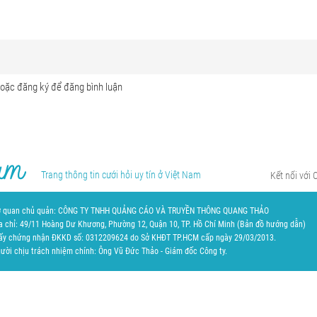
Trang thông tin cưới hỏi uy tín ở Việt Nam
Kết nối với 
 quan chủ quản: CÔNG TY TNHH QUẢNG CÁO VÀ TRUYỀN THÔNG QUANG THẢO
a chỉ: 49/11 Hoàng Dư Khương, Phường 12, Quận 10, TP. Hồ Chí Minh (
Bản đồ hướng dẫn
)
ấy chứng nhận ĐKKD số: 0312209624 do Sở KHĐT TP.HCM cấp ngày 29/03/2013.
ười chịu trách nhiệm chính: Ông Vũ Đức Thảo - Giám đốc Công ty.