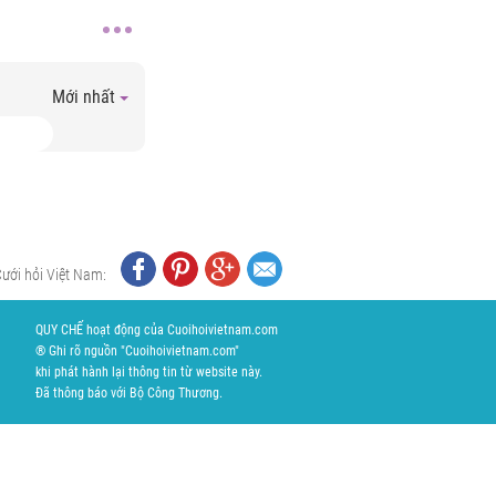
Mới nhất
Cưới hỏi Việt Nam:
QUY CHẾ hoạt động của Cuoihoivietnam.com
® Ghi rõ nguồn "Cuoihoivietnam.com"
khi phát hành lại thông tin từ website này.
Đã thông báo với Bộ Công Thương.