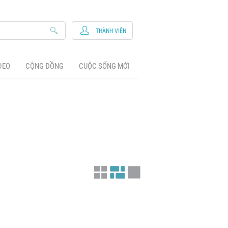
THÀNH VIÊN
DEO
CỘNG ĐỒNG
CUỘC SỐNG MỚI