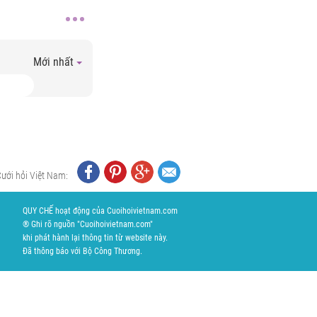
Mới nhất
Cưới hỏi Việt Nam:
QUY CHẾ hoạt động của Cuoihoivietnam.com
® Ghi rõ nguồn "Cuoihoivietnam.com"
khi phát hành lại thông tin từ website này.
Đã thông báo với Bộ Công Thương.