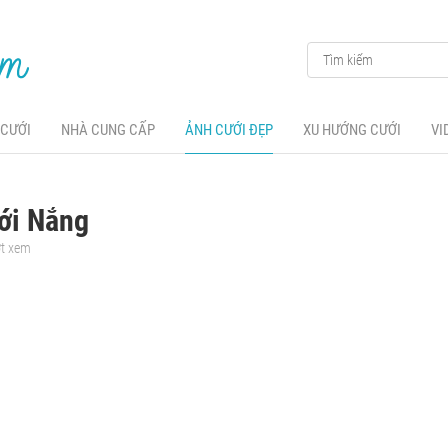
 CƯỚI
NHÀ CUNG CẤP
ẢNH CƯỚI ĐẸP
XU HƯỚNG CƯỚI
VI
ới Nắng
ợt xem