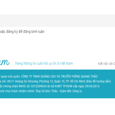
Trang thông tin cưới hỏi uy tín ở Việt Nam
Kết nối với 
 quan chủ quản: CÔNG TY TNHH QUẢNG CÁO VÀ TRUYỀN THÔNG QUANG THẢO
a chỉ: 49/11 Hoàng Dư Khương, Phường 12, Quận 10, TP. Hồ Chí Minh (
Bản đồ hướng dẫn
)
ấy chứng nhận ĐKKD số: 0312209624 do Sở KHĐT TP.HCM cấp ngày 29/03/2013.
ười chịu trách nhiệm chính: Ông Vũ Đức Thảo - Giám đốc Công ty.