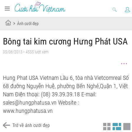
Ảnh cưới đẹp
Bông tai kim cương Hưng Phát USA
05/06/2013 • 4555 lượt xem
Hung Phat USA Vietnam Lầu 6, tòa nhà Vietcomreal Số
68 đường Nguyễn Huệ, phường Bến Nghé,Quận 1, Việt
Nam Điện thoại: (08) 39.39.39.18 E-mail:
sales@hungphatusa.vn Website :
www.hungphatusa.vn
Trở về ảnh cưới đẹp
Bong Tai Kim Cuong - Hung Phat USA Diamond & Jewelry
Bong Tai Kim Cuong - Hung Phat USA Diamond & Jewelry
Bong Tai Kim Cuong - Hung Phat USA Diamond & Jewelry
Bong Tai Kim Cuong - Hung Phat USA Diamond & Jewelry