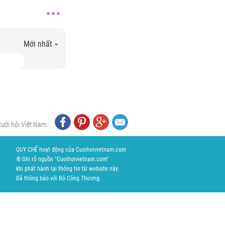
Mới nhất
Cưới hỏi Việt Nam:
QUY CHẾ hoạt động của Cuoihoivietnam.com
® Ghi rõ nguồn "Cuoihoivietnam.com"
khi phát hành lại thông tin từ website này.
Đã thông báo với Bộ Công Thương.