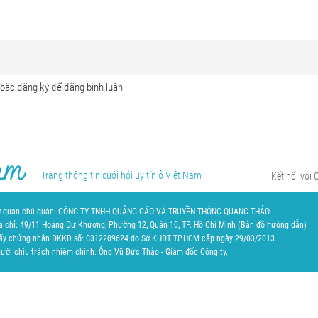
Trang thông tin cưới hỏi uy tín ở Việt Nam
Kết nối với 
 quan chủ quản: CÔNG TY TNHH QUẢNG CÁO VÀ TRUYỀN THÔNG QUANG THẢO
a chỉ: 49/11 Hoàng Dư Khương, Phường 12, Quận 10, TP. Hồ Chí Minh (
Bản đồ hướng dẫn
)
ấy chứng nhận ĐKKD số: 0312209624 do Sở KHĐT TP.HCM cấp ngày 29/03/2013.
ười chịu trách nhiệm chính: Ông Vũ Đức Thảo - Giám đốc Công ty.