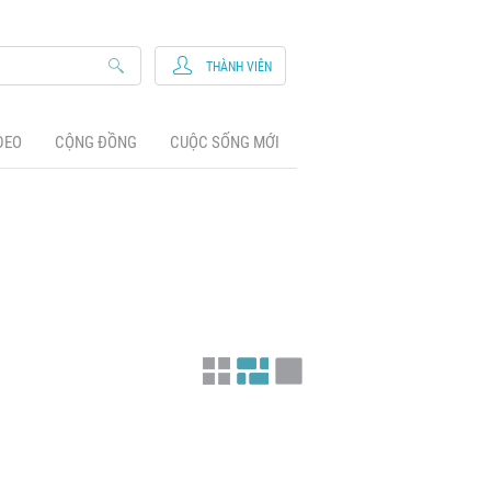
THÀNH VIÊN
DEO
CỘNG ĐỒNG
CUỘC SỐNG MỚI