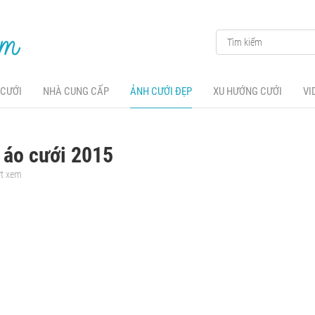
 CƯỚI
NHÀ CUNG CẤP
ẢNH CƯỚI ĐẸP
XU HƯỚNG CƯỚI
VI
 áo cưới 2015
ợt xem