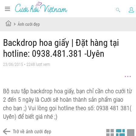
Ảnh cưới đẹp
Backdrop hoa giấy | Đặt hàng tại
hotline: 0938.481.381 -Uyên
23/06/2015 • 2248 lượt xem
Bộ sưu tập backdrop hoa giấy, bạn chỉ cần cho cưới từ
2 đến 5 ngày là Cưới sẽ hoàn thành sản phẩm giao
cho bạn ;) Vui lòng gọi hotline theo số: 0938 481 381(
Uyên) để biết giá nhé ;)
Trở về ảnh cưới đẹp
Hoa giấy hồng đỏ
Hoa giấy
Mẫu đơn
Backdrop hoa giấy 1
Backdrop hoa giấy 2
backdrop hoa giấy 3
Hoa giấy 1
backdrop hoa giấy 4
hoa giấy 2
hoa giấy 3
hoa giấy 4
Hoa giấy 5
Hoa giấy 6
Hoa giấy 7
Hoa giấy 8