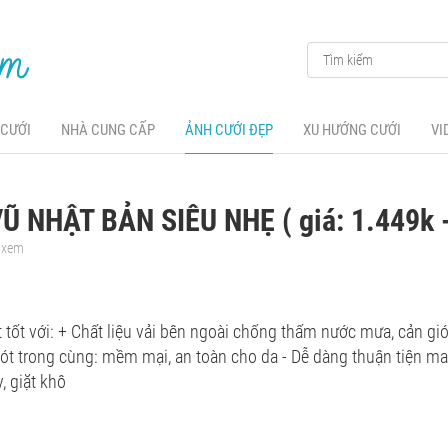
 CƯỚI
NHÀ CUNG CẤP
ẢNH CƯỚI ĐẸP
XU HƯỚNG CƯỚI
VI
Ũ NHẬT BẢN SIÊU NHẸ ( giá: 1.449k 
t xem
ệt tốt với: + Chất liệu vải bên ngoài chống thấm nước mưa, cản gi
lót trong cùng: mềm mại, an toàn cho da - Dễ dàng thuận tiện ma
y, giặt khô