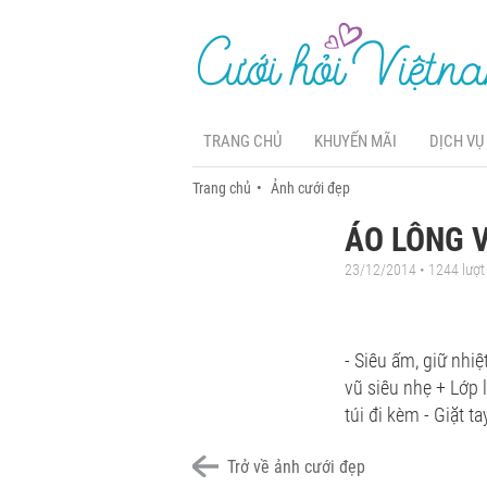
TRANG CHỦ
KHUYẾN MÃI
DỊCH VỤ
Trang chủ
Ảnh cưới đẹp
ÁO LÔNG V
23/12/2014 • 1244 lượ
- Siêu ấm, giữ nhi
vũ siêu nhẹ + Lớp 
túi đi kèm - Giặt ta
Trở về ảnh cưới đẹp