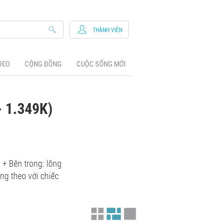
THÀNH VIÊN
DEO
CỘNG ĐỒNG
CUỘC SỐNG MỚI
- 1.349K)
ó + Bên trong: lông
ng theo với chiếc