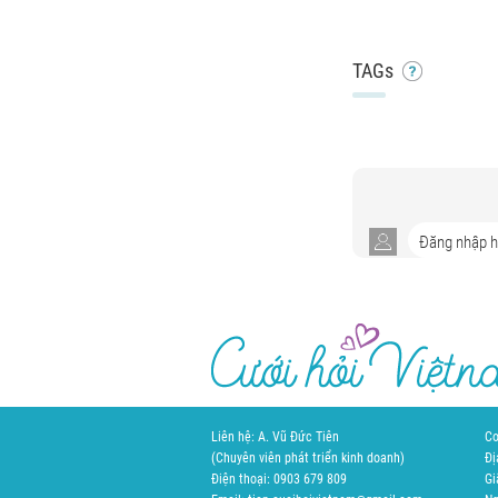
TAGs
Liên hệ: A. Vũ Đức Tiên
Cơ
(Chuyên viên phát triển kinh doanh)
Đị
Điện thoại: 0903 679 809
Gi