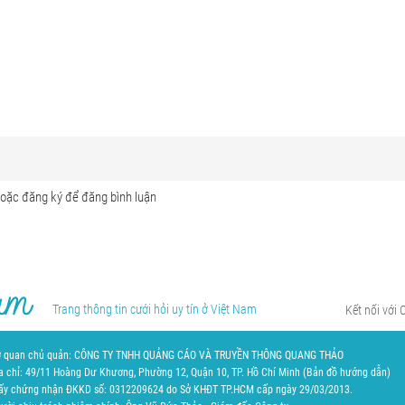
Trang thông tin cưới hỏi uy tín ở Việt Nam
Kết nối với 
 quan chủ quản: CÔNG TY TNHH QUẢNG CÁO VÀ TRUYỀN THÔNG QUANG THẢO
a chỉ: 49/11 Hoàng Dư Khương, Phường 12, Quận 10, TP. Hồ Chí Minh (
Bản đồ hướng dẫn
)
ấy chứng nhận ĐKKD số: 0312209624 do Sở KHĐT TP.HCM cấp ngày 29/03/2013.