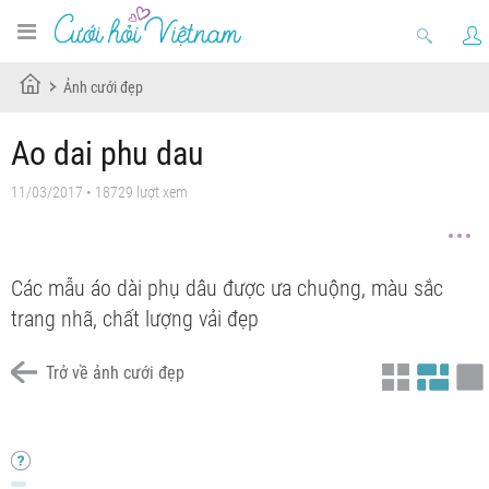
Ảnh cưới đẹp
Ao dai phu dau
11/03/2017 • 18729 lượt xem
Các mẫu áo dài phụ dâu được ưa chuộng, màu sắc
trang nhã, chất lượng vải đẹp
Trở về ảnh cưới đẹp
Chưa có tiêu đề
Chưa có tiêu đề
Chưa có tiêu đề
Chưa có tiêu đề
Chưa có tiêu đề
Chưa có tiêu đề
Chưa có tiêu đề
Chưa có tiêu đề
Chưa có tiêu đề
Chưa có tiêu đề
Chưa có tiêu đề