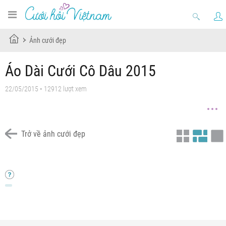
Ảnh cưới đẹp
Áo Dài Cưới Cô Dâu 2015
22/05/2015 • 12912 lượt xem
Trở về ảnh cưới đẹp
Áo Dài Truyền Thống Họa Tiết ren vàng nổi bật