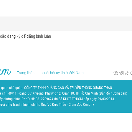
Trang thông tin cưới hỏi uy tín ở Việt Nam
Kết nối với 
 quan chủ quản: CÔNG TY TNHH QUẢNG CÁO VÀ TRUYỀN THÔNG QUANG THẢO
a chỉ: 49/11 Hoàng Dư Khương, Phường 12, Quận 10, TP. Hồ Chí Minh (
Bản đồ hướng dẫn
)
ấy chứng nhận ĐKKD số: 0312209624 do Sở KHĐT TP.HCM cấp ngày 29/03/2013.
ười chịu trách nhiệm chính: Ông Vũ Đức Thảo - Giám đốc Công ty.