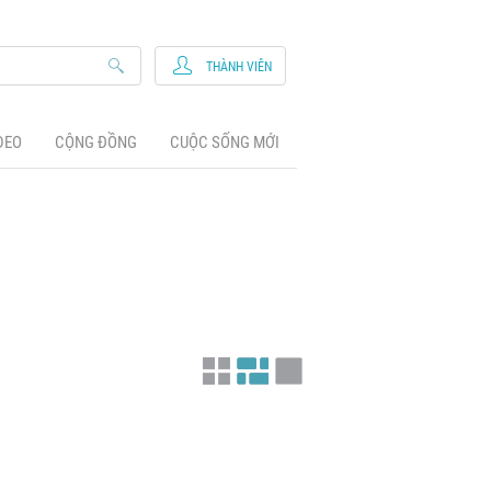
THÀNH VIÊN
DEO
CỘNG ĐỒNG
CUỘC SỐNG MỚI