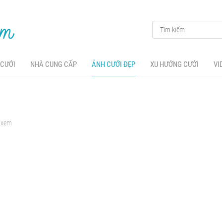
 CƯỚI
NHÀ CUNG CẤP
ẢNH CƯỚI ĐẸP
XU HƯỚNG CƯỚI
VI
t xem