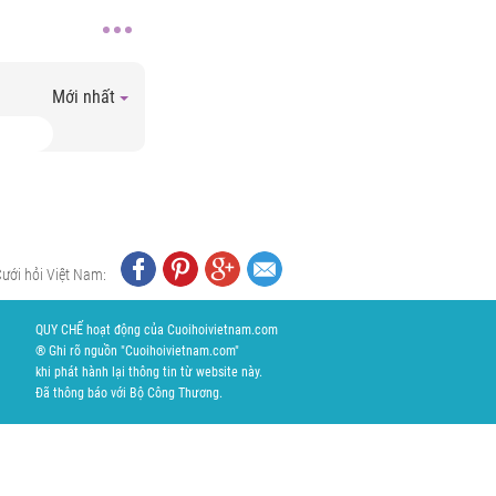
Mới nhất
Cưới hỏi Việt Nam:
QUY CHẾ hoạt động của Cuoihoivietnam.com
® Ghi rõ nguồn "Cuoihoivietnam.com"
khi phát hành lại thông tin từ website này.
Đã thông báo với Bộ Công Thương.